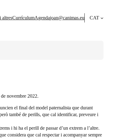
 altres
Currículum
Agenda
joan@canimas.eu
CAT
4 de novembre 2022.
nuncien el final del model paternalista que durant
erò també de perills, que cal identificar, preveure i
ms i hi ha el perill de passar d’un extrem a l’altre.
e que considera que cal respectar i acompanyar sempre