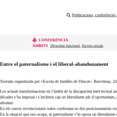
Publicacions, conferències i
CONFERÈNCIA
, 
ÀMBITS
Diversitat funcional
Serveis socials
Entre el paternalisme i el liberal-abandonament
Xerrada organitzada per «Escola de famílies de Dincat». Barcelona, 2
Les actuals transformacions en l’àmbit de la discapacitat intel·lectual a
dècades s’ha imposat i s’inclinen cap un liberalisme ple d’oportunitats, p
afrontar.
En els canvis revolucionaris solen confrontar-se dos posicionaments extre
En la situació que ens ocupa, al paternalisme s’hi oposa un liberalism