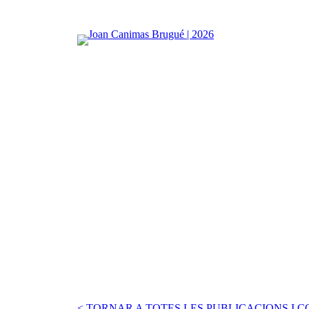
Vés
al
contingut
< TORNAR A TOTES LES PUBLICACIONS I 