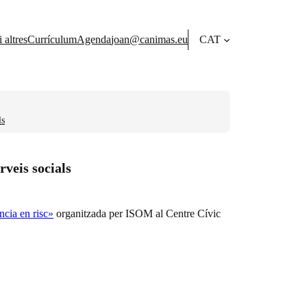
 altres
Currículum
Agenda
joan@canimas.eu
CAT
ls
rveis socials
ncia en risc»
organitzada per ISOM al Centre Cívic