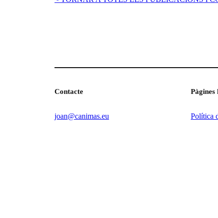
Contacte
Pàgines 
joan@canimas.eu
Política 