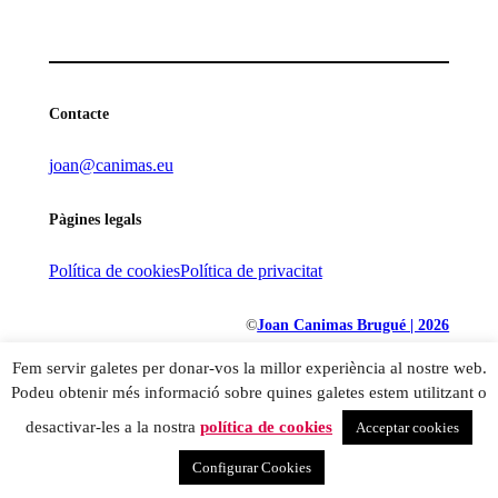
Contacte
joan@canimas.eu
Pàgines legals
Política de cookies
Política de privacitat
©
Joan Canimas Brugué | 2026
Fem servir galetes per donar-vos la millor experiència al nostre web.
Podeu obtenir més informació sobre quines galetes estem utilitzant o
desactivar-les a la nostra
política de cookies
Acceptar cookies
Configurar Cookies