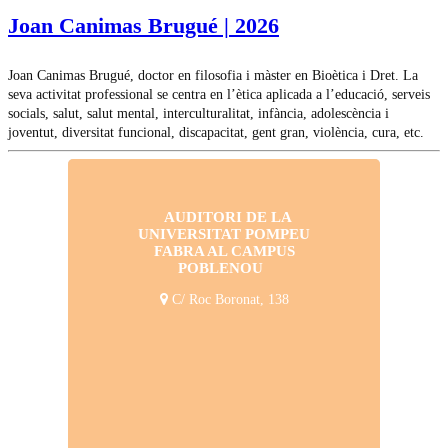
Joan Canimas Brugué | 2026
Joan Canimas Brugué, doctor en filosofia i màster en Bioètica i Dret. La
seva activitat professional se centra en l’ètica aplicada a l’educació, serveis
socials, salut, salut mental, interculturalitat, infància, adolescència i
joventut, diversitat funcional, discapacitat, gent gran, violència, cura, etc.
AUDITORI DE LA
UNIVERSITAT POMPEU
FABRA AL CAMPUS
POBLENOU
C/ Roc Boronat, 138