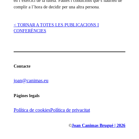
en l’exercici de la tutela. Pautes i condicions que s’haurien de
complir a l’hora de decidir per una altra persona.
< TORNAR A TOTES LES PUBLICACIONS I
CONFERÈNCIES
Contacte
joan@canimas.eu
Pàgines legals
Política de cookies
Política de privacitat
©
Joan Canimas Brugué | 2026