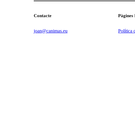
Contacte
Pàgines 
joan@canimas.eu
Política 