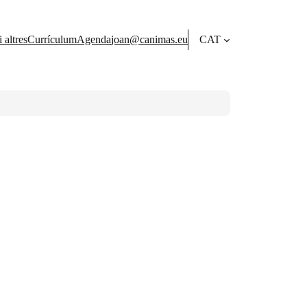
 altres
Currículum
Agenda
joan@canimas.eu
CAT